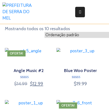
Início
Mostrando todos os 10 resultados
Prefeitura
Secretarias
e
OFERTA!
Orgãos
Legislação
Angle Music #2
Blue Woo Poster
Atas
Avaliação
Avaliação
$
14.99
$
12.99
$
19.99
4.50
4.00
Responsabilidade
de 5
de 5
Fiscal
Transparência
OFERTA!