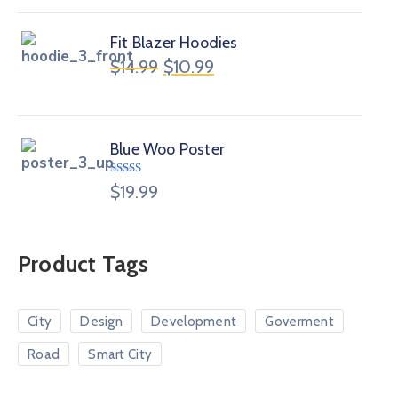
Fit Blazer Hoodies
$
14.99
$
10.99
Blue Woo Poster
Avaliação
$
19.99
4.00
de 5
Product Tags
City
Design
Development
Goverment
Road
Smart City