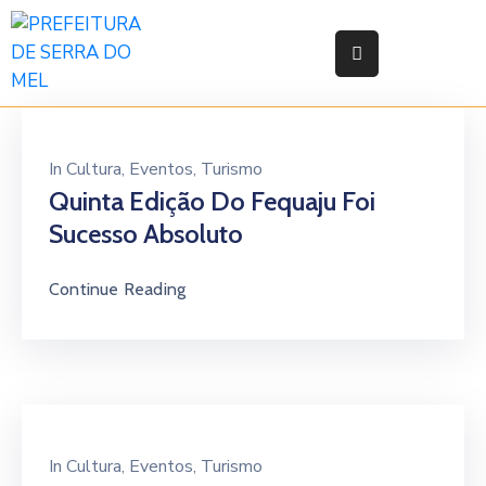
Início
Prefeitura
In
Cultura
‚
Eventos
‚
Turismo
Secretarias
Quinta Edição Do Fequaju Foi
e
Sucesso Absoluto
Orgãos
Continue Reading
Legislação
Atas
Responsabilidade
Fiscal
In
Cultura
‚
Eventos
‚
Turismo
Transparência