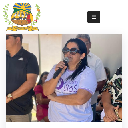
Início
Prefeitura
Secretarias
e
Orgãos
Legislação
Atas
Responsabilidade
Fiscal
Transparência