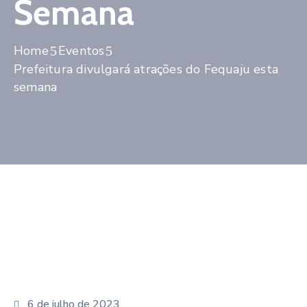
Semana
LGPD
LAI
Home
Eventos
Prefeitura divulgará atrações do Fequaju esta
AMCVALE
semana
6 de julho de 2023