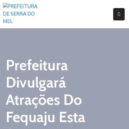
Início
Prefeitura
Secretarias
e
Prefeitura
Orgãos
Divulgará
Legislação
Atas
Atrações Do
Responsabilidade
Fiscal
Fequaju Esta
Transparência