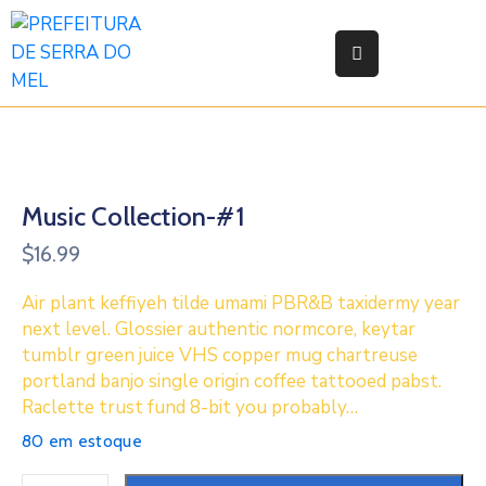
Início
Prefeitura
Secretarias
Music Collection-#1
e
Orgãos
$
16.99
Legislação
Air plant keffiyeh tilde umami PBR&B taxidermy year
next level. Glossier authentic normcore, keytar
Atas
tumblr green juice VHS copper mug chartreuse
portland banjo single origin coffee tattooed pabst.
Responsabilidade
Raclette trust fund 8-bit you probably…
Fiscal
80 em estoque
Transparência