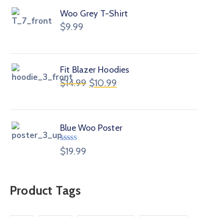
Woo Grey T-Shirt
$
9.99
Fit Blazer Hoodies
$
14.99
$
10.99
Blue Woo Poster
Avaliação
$
19.99
4.00
de 5
Product Tags