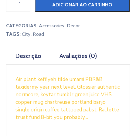
ADICIONAR AO CARRINHO
LGPD
LAI
CATEGORIAS:
Accessories
,
Decor
TAGS:
,
City
Road
AMCVALE
Descrição
Avaliações (0)
Air plant keffiyeh tilde umami PBR&B
taxidermy year next level. Glossier authentic
normcore, keytar tumblr green juice VHS
copper mug chartreuse portland banjo
single origin coffee tattooed pabst. Raclette
trust fund 8-bit you probably…