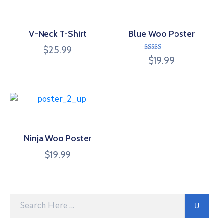
V-Neck T-Shirt
Blue Woo Poster
$
25.99
Avaliação
$
19.99
4.00
de 5
Ninja Woo Poster
$
19.99