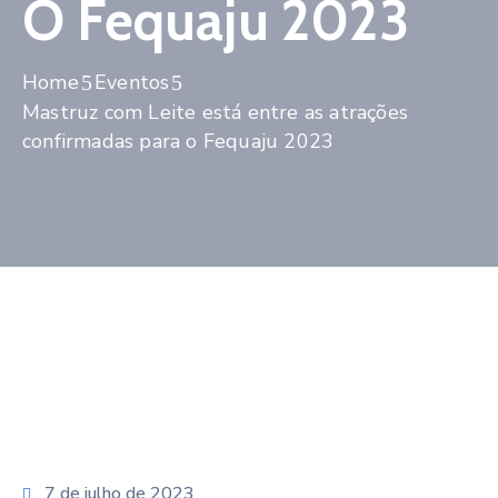
O Fequaju 2023
LGPD
LAI
Home
Eventos
Mastruz com Leite está entre as atrações
AMCVALE
confirmadas para o Fequaju 2023
7 de julho de 2023