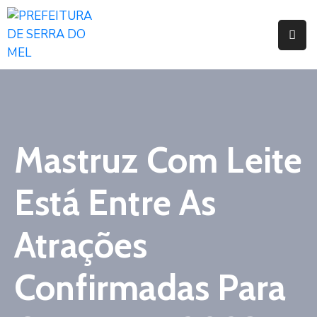
Início
Prefeitura
Secretarias
e
Mastruz Com Leite
Orgãos
Está Entre As
Legislação
Atas
Atrações
Responsabilidade
Fiscal
Confirmadas Para
Transparência