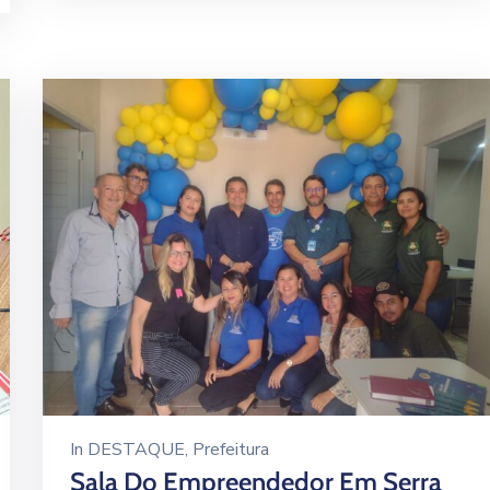
In
DESTAQUE
‚
Prefeitura
Sala Do Empreendedor Em Serra