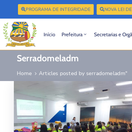
PROGRAMA DE INTEGRIDADE
NOVA LEI DE
Início
Prefeitura
Secretarias e Org
Serradomeladm
Home
Articles posted by serradomeladm"